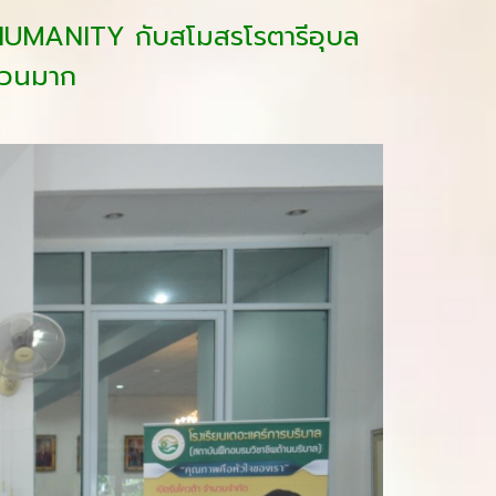
HUMANITY กับสโมสรโรตารีอุบล
ำนวนมาก