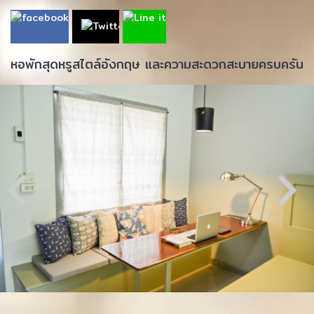
หอพักสุดหรูสไตล์อังกฤษ และความสะดวกสะบายครบครัน