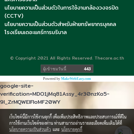
นโยบายความเป็นส่วนตัวในการใช้งานกล้องวงจรปิด
(CCTV)
นโยบายความเป็นส่วนตัวสำหรับฝ่ายทรัพยากรบุคคล
โรงเรียนเดอะแคร์การบริบาล
© Copyright 2021 All Rights Reserved. Thecare.ac.th
ผู้เข้าชมวันนี้
443
Powered by
MakeWebEasy.com
google-site-
verification=MDO1jMq81Assy_4r30nzKo5-
9l_ZrMQWElFloMF20WY
เว็บไซต์นี้มีการใช้งานคุกกี้ เพื่อเพิ่มประสิทธิภาพและประสบการณ์ที่ดีใน
การใช้งานเว็บไซต์ของท่าน ท่านสามารถอ่านรายละเอียดเพิ่มเติมได้ที่
นโยบายความเป็นส่วนตัว
และ
นโยบายคุกกี้