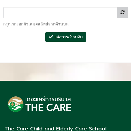
กรุณากรอกตัวเลขผลลัพธ์จากด้านบน
แจ้งการชำระเงิน
The Care Child and Elderly Care School