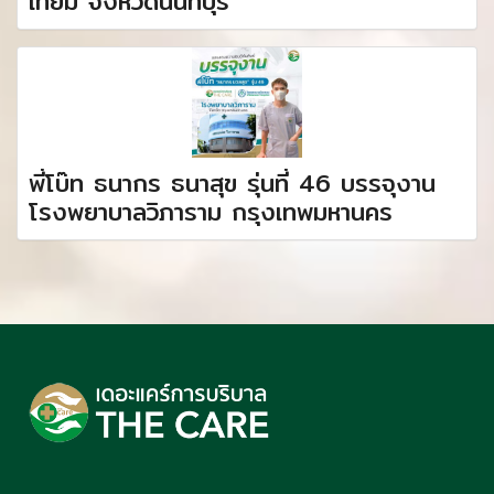
เทียม จังหวัดนนทบุรี
พี่โบ๊ท ธนากร ธนาสุข รุ่นที่ 46 บรรจุงาน
โรงพยาบาลวิภาราม กรุงเทพมหานคร