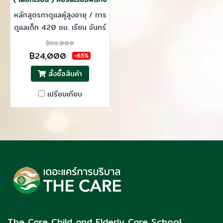
หลักสูตรกาดูแลผู้สูงอายุ / การ
ดูแลเด็ก 420 ชม. เรียน จันทร์
- ศุกร์ เรียน 1 เดือน / ออก
฿69,000
ฝึกงาน 2 เดือน รวม 3 เดือนจบ
฿24,000
-65%
สั่งซื้อสินค้า
เปรียบเทียบ
The Care Child and Elderly Care School