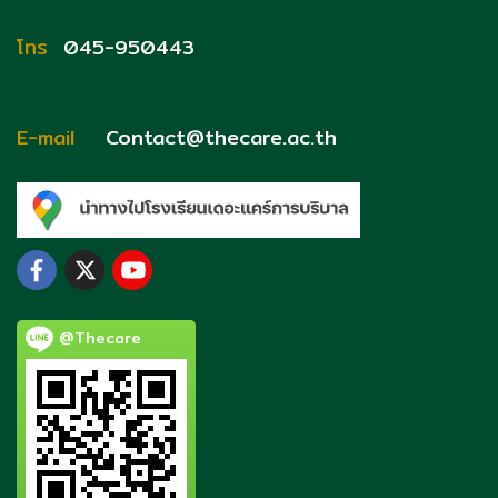
โทร
045-950443
093 - 0790153
E-mail
Contact@thecare.ac.th
@Thecare